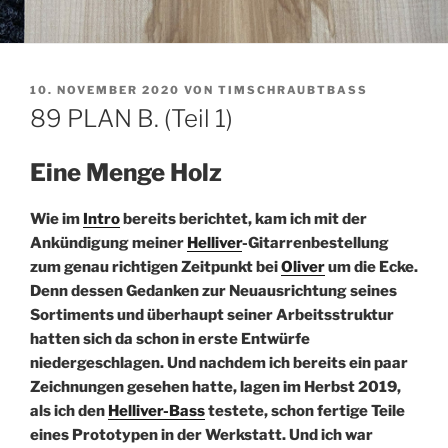
VERÖFFENTLICHT
10. NOVEMBER 2020
VON
TIMSCHRAUBTBASS
AM
89 PLAN B. (Teil 1)
Eine Menge Holz
Wie im
Intro
bereits berichtet, kam ich mit der
Ankündigung meiner
Helliver
-Gitarrenbestellung
zum genau richtigen Zeitpunkt bei
Oliver
um die Ecke.
Denn dessen Gedanken zur Neuausrichtung seines
Sortiments und überhaupt seiner Arbeitsstruktur
hatten sich da schon in erste Entwürfe
niedergeschlagen. Und nachdem ich bereits ein paar
Zeichnungen gesehen hatte, lagen im Herbst 2019,
als ich den
Helliver-Bass
testete, schon fertige Teile
eines Prototypen in der Werkstatt. Und ich war