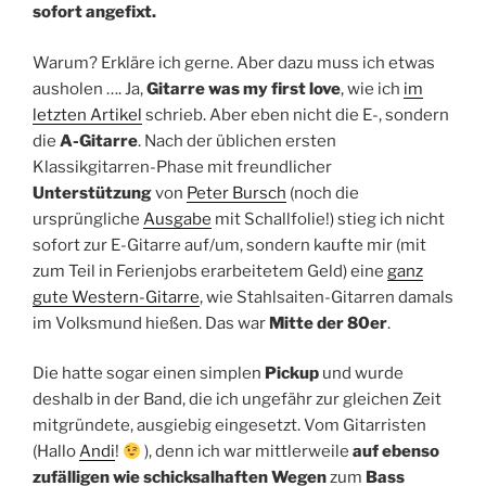
sofort angefixt.
Warum? Erkläre ich gerne. Aber dazu muss ich etwas
ausholen …. Ja,
Gitarre was my first love
, wie ich
im
letzten Artikel
schrieb. Aber eben nicht die E-, sondern
die
A-Gitarre
. Nach der üblichen ersten
Klassikgitarren-Phase mit freundlicher
Unterstützung
von
Peter Bursch
(noch die
ursprüngliche
Ausgabe
mit Schallfolie!) stieg ich nicht
sofort zur E-Gitarre auf/um, sondern kaufte mir (mit
zum Teil in Ferienjobs erarbeitetem Geld) eine
ganz
gute Western-Gitarre
, wie Stahlsaiten-Gitarren damals
im Volksmund hießen. Das war
Mitte der 80er
.
Die hatte sogar einen simplen
Pickup
und wurde
deshalb in der Band, die ich ungefähr zur gleichen Zeit
mitgründete, ausgiebig eingesetzt. Vom Gitarristen
(Hallo
Andi
!
), denn ich war mittlerweile
auf ebenso
zufälligen wie schicksalhaften Wegen
zum
Bass