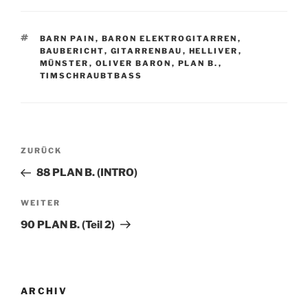
SCHLAGWÖRTER
BARN PAIN
,
BARON ELEKTROGITARREN
,
BAUBERICHT
,
GITARRENBAU
,
HELLIVER
,
MÜNSTER
,
OLIVER BARON
,
PLAN B.
,
TIMSCHRAUBTBASS
Beitragsnavigation
Vorheriger
ZURÜCK
Beitrag
88 PLAN B. (INTRO)
Nächster
WEITER
Beitrag
90 PLAN B. (Teil 2)
ARCHIV