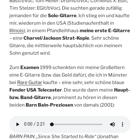
Bass/bVoc; Tom Heller: Drums/bVoc; Cornelius X: EGit;
Tim Stelzer: EGit/bVoc). Die suchten gerade zufällig
jemanden für die
Solo-Gitarre
. Ich stieg ein und kaufte
mir, wiederum in den USA (Studienaufenthalt in
Illinois
), in einem Pfandleihhaus
meine erste E-Gitarre
– eine
Charvel/Jackson Strat-Kopie
. Sehr schöne
Gitarre, die mittlerweile hauptsächlich von meinem
Sohn genutzt wird.
Zum
Examen
1999 schenkten mir meine Großeltern
eine E-Gitarre (bzw. das Geld dafür), die ich in Münster
bei
Rare Guitar
kaufte – eine sehr, sehr schöne blaue
Fender USA Telecaster
. Die wurde dann meine
Haupt-
bzw. Band-Gitarre
, prominent zu hören in diesen
beiden
Barn Bain-Preziosen
von damals (2001):
BARN PAIN: „Since She Started to Ride“ (Jonathan