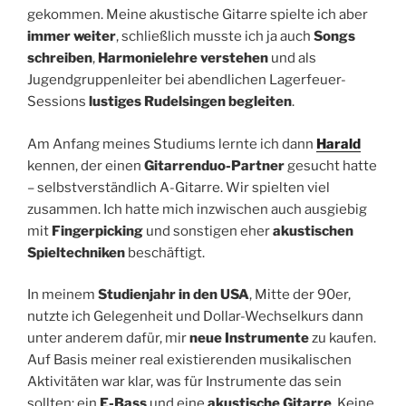
gekommen. Meine akustische Gitarre spielte ich aber
immer weiter
, schließlich musste ich ja auch
Songs
schreiben
,
Harmonielehre verstehen
und als
Jugendgruppenleiter bei abendlichen Lagerfeuer-
Sessions
lustiges Rudelsingen begleiten
.
Am Anfang meines Studiums lernte ich dann
Harald
kennen, der einen
Gitarrenduo-Partner
gesucht hatte
– selbstverständlich A-Gitarre. Wir spielten viel
zusammen. Ich hatte mich inzwischen auch ausgiebig
mit
Fingerpicking
und sonstigen eher
akustischen
Spieltechniken
beschäftigt.
In meinem
Studienjahr in den USA
, Mitte der 90er,
nutzte ich Gelegenheit und Dollar-Wechselkurs dann
unter anderem dafür, mir
neue Instrumente
zu kaufen.
Auf Basis meiner real existierenden musikalischen
Aktivitäten war klar, was für Instrumente das sein
sollten: ein
E-Bass
und eine
akustische Gitarre
. Keine