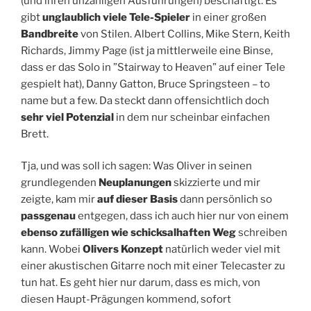
(und ihren unzähligen Ausführungen) beschäftigt: Es
gibt
unglaublich viele Tele-Spieler
in einer großen
Bandbreite
von Stilen. Albert Collins, Mike Stern, Keith
Richards, Jimmy Page (ist ja mittlerweile eine Binse,
dass er das Solo in ”Stairway to Heaven” auf einer Tele
gespielt hat), Danny Gatton, Bruce Springsteen – to
name but a few. Da steckt dann offensichtlich doch
sehr viel Potenzial
in dem nur scheinbar einfachen
Brett.
Tja, und was soll ich sagen: Was Oliver in seinen
grundlegenden
Neuplanungen
skizzierte und mir
zeigte, kam mir
auf dieser Basis
dann persönlich so
passgenau
entgegen, dass ich auch hier nur von einem
ebenso zufälligen wie schicksalhaften Weg
schreiben
kann. Wobei
Olivers Konzept
natürlich weder viel mit
einer akustischen Gitarre noch mit einer Telecaster zu
tun hat. Es geht hier nur darum, dass es mich, von
diesen Haupt-Prägungen kommend, sofort