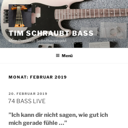
Zum
Inhalt
springen
TIM SCHRAUBT BASS
Mein Precision-Selbstbauprojekt
Menü
MONAT:
FEBRUAR 2019
VERÖFFENTLICHT
20. FEBRUAR 2019
AM
74 BASS LIVE
”Ich kann dir nicht sagen, wie gut ich
mich gerade fühle …”