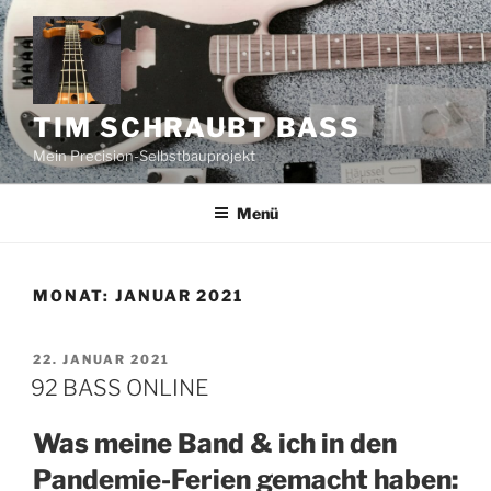
Zum
Inhalt
springen
TIM SCHRAUBT BASS
Mein Precision-Selbstbauprojekt
Menü
MONAT:
JANUAR 2021
VERÖFFENTLICHT
22. JANUAR 2021
AM
92 BASS ONLINE
Was meine Band & ich in den
Pandemie-Ferien gemacht haben: