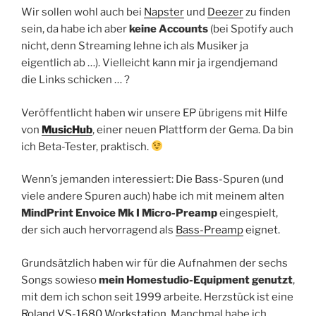
Wir sollen wohl auch bei
Napster
und
Deezer
zu finden
sein, da habe ich aber
keine Accounts
(bei Spotify auch
nicht, denn Streaming lehne ich als Musiker ja
eigentlich ab …). Vielleicht kann mir ja irgendjemand
die Links schicken … ?
Veröffentlicht haben wir unsere EP übrigens mit Hilfe
von
MusicHub
, einer neuen Plattform der Gema. Da bin
ich Beta-Tester, praktisch.
Wenn’s jemanden interessiert: Die Bass-Spuren (und
viele andere Spuren auch) habe ich mit meinem alten
MindPrint Envoice Mk I Micro-Preamp
eingespielt,
der sich auch hervorragend als
Bass-Preamp
eignet.
Grundsätzlich haben wir für die Aufnahmen der sechs
Songs sowieso
mein Homestudio-Equipment genutzt
,
mit dem ich schon seit 1999 arbeite. Herzstück ist eine
Roland VS-1680 Workstation.
Manchmal habe ich