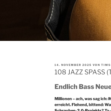
VERÖFFENTLICHT
14. NOVEMBER 2025
VON
TIMS
AM
108 JAZZ SPASS (Te
Endlich Bass Neu
Millionen – ach, was sag ich:
M
erreicht. Flehend, bittend:
Schrauben-2.0
-Projekts?
Ta-