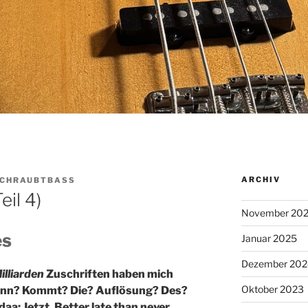
ARCHIV
CHRAUBTBASS
il 4)
November 20
es
Januar 2025
Dezember 202
illiarden
Zuschriften haben mich
Oktober 2023
 Wann? Kommt? Die? Auflösung? Des?
daa: Jetzt. Better late than never.