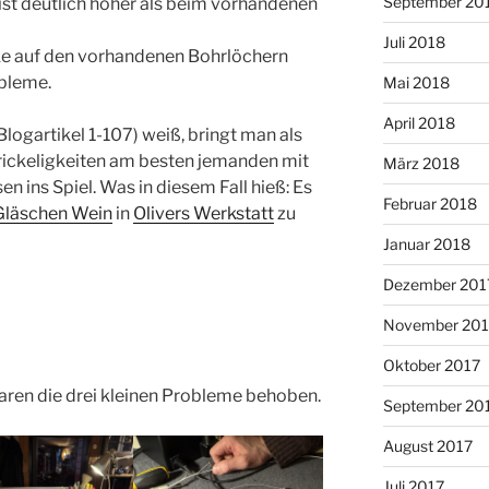
September 20
ist deutlich höher als beim vorhandenen
Juli 2018
cke auf den vorhandenen Bohrlöchern
obleme.
Mai 2018
April 2018
Blogartikel 1-107) weiß, bringt man als
ickeligkeiten am besten jemanden mit
März 2018
 ins Spiel. Was in diesem Fall hieß: Es
Februar 2018
 Gläschen Wein
in
Olivers Werkstatt
zu
Januar 2018
Dezember 201
November 201
Oktober 2017
aren die drei kleinen Probleme behoben.
September 20
August 2017
Juli 2017