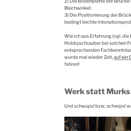
2) Die Bodenplatte der Brücke 
Blechwinkel.
3) Die Positionierung der Brü
bedingt leichte Intonationspr
Wie ich aus Erfahrung (vgl. die 
Hobbyschrauber bei solchen Fr
entsprechenden Fachkenntnissen
wurde mal wieder Zeit,
auf ein
fahren!
Werk statt Murks
Und schwups! bzw.: schwips! w