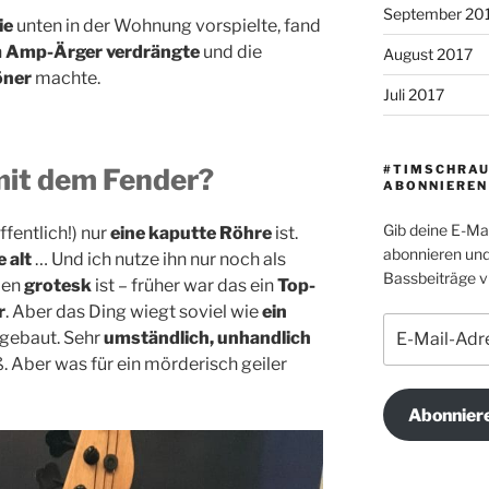
September 20
ie
unten in der Wohnung vorspielte, fand
n
Amp-Ärger verdrängte
und die
August 2017
öner
machte.
Juli 2017
#TIMSCHRAU
 mit dem Fender?
ABONNIEREN
Gib deine E-Ma
ffentlich!) nur
eine kaputte Röhre
ist.
abonnieren und
 alt
… Und ich nutze ihn nur noch als
Bassbeiträge vi
ßen
grotesk
ist – früher war das ein
Top-
r
. Aber das Ding wiegt soviel wie
ein
E-
 gebaut. Sehr
umständlich, unhandlich
Mail-
 Aber was für ein mörderisch geiler
Adresse
Abonnier