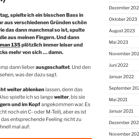
Dezember 202
g, spielte ich ein bisschen Bass in
Oktober 2023
ar aus verschiedenen Gründen schön
e das dann manchmal so ist, spulte
August 2023
lodie aus meinen Fingern. Und dann
Mai 2023
sman 135
plötzlich immer leiser und
ucks mehr von sich … damn.
November 20
Juni 2022
amp dann lieber
ausgeschaltet
. Und den
sehen, was der dazu sagt.
Januar 2022
September 20
cht weiter ablenken
lassen, denn das
Also spielte ich so lange
weiter
, bis sie
Mai 2021
ngern
und
im Kopf
angekommen war. Es
Januar 2021
cht noch ein C- oder M-Teil), aber es ist
m das entsprechende Feeling nicht zu
Dezember 20
hnell mal auf:
November 20