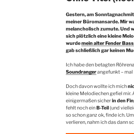
Gestern, am Sonntagnachmitta
meiner Büromansarde. Mir w
melancholisch zumute. Und wi
sich plötzlich eine kleine Me
wurde
mein alter Fender Bas
gab schließlich gar keinen M
Ich habe den betagten Röhren
Soundranger
angefunkt – mal 
Doch davon wollte ich mich
ni
kleine Melodiechen gefiel mir. 
einigermaßen sicher
in den Fi
fehlt noch ein
B-Teil
(und viellei
so schon ganz ok, finde ich. U
verlieren, nahm ich das dann sc