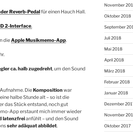
November 20
nder Reverb-Pedal
für einen Hauch Hall.
Oktober 2018
HD 2-Interface
.
September 20
Juli 2018
in die
Apple Musikmemo-App
.
Mai 2018
hr.
April 2018
gler ca. halb zugedreht
, um den Sound
März 2018
Februar 2018
 Aufnahme. Die
Komposition
war
Januar 2018
ine halbe Stunde alt – so ist die
Dezember 201
 der das Stück entstand, noch gut
emo-App erstaunt mich immer wieder
November 201
 latenzfrei
anfühlt – und den Sound
ons
sehr adäquat abbildet
.
Oktober 2017