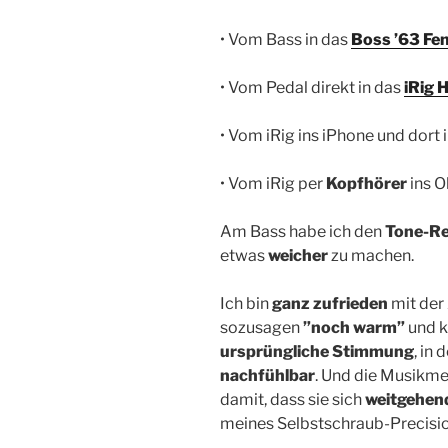
• Vom Bass in das
Boss ’63 Fe
• Vom Pedal direkt in das
iRig 
• Vom iRig ins iPhone und dort 
• Vom iRig per
Kopfhörer
ins O
Am Bass habe ich den
Tone-Re
etwas
weicher
zu machen.
Ich bin
ganz zufrieden
mit der
sozusagen
”noch warm”
und ke
ursprüngliche Stimmung
, in
nachfühlbar
. Und die Musikm
damit, dass sie sich
weitgehend
meines Selbstschraub-Precisi