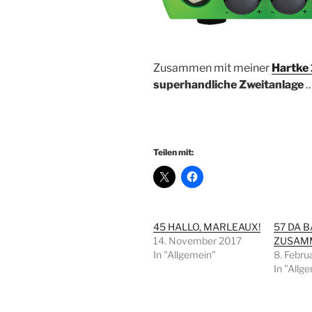
Zusammen mit meiner
Hartke
superhandliche Zweitanlage
Teilen mit:
45 HALLO, MARLEAUX!
57 DA B
14. November 2017
ZUSAM
In "Allgemein"
8. Febru
In "Allg