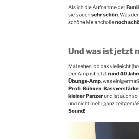
Als ich die Aufnahme der
Famil
sie’s auch
sehr schön
. Was de
schöne Melancholie
noch sch
Und was ist jetzt
Mal sehen, ob das vielleicht (ho
Der Amp ist jetzt
rund 40 Jahre
Übungs-Amp
, was einigerma
Profi-Bühnen-Bassverstärke
kleiner Panzer
und ist auch so
und nicht mehr ganz zeitgemäß.
Sound!