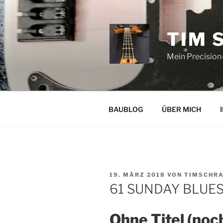
Zum
Inhalt
springen
TIM 
Mein Precision
BAUBLOG
ÜBER MICH
VERÖFFENTLICHT
19. MÄRZ 2018
VON
TIMSCHR
AM
61 SUNDAY BLUE
Ohne Titel (noc