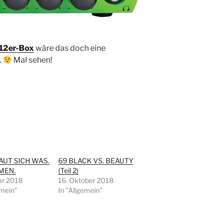
 12er-Box
wäre das doch eine
…
Mal sehen!
AUT SICH WAS.
69 BLACK VS. BEAUTY
MEN.
(Teil 2)
ar 2018
16. Oktober 2018
emein"
In "Allgemein"