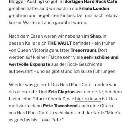
Blogger-Ausflug
) so gut im
dortigen Hard Rock Café
gefallen hatte, sind wir auch in die
Filiale London
gefahren und begehrten Einlass. Der uns nach relativ
kurzer Wartezeit auch gewährt wurde.
Nach dem Essen waren wir nebenan im
Shop
, in
dessen Keller sich
THE VAULT
befindet – ein früher
von Queen Victoria genutzter
Tresorraum
. Dort
werden auf kleiner Fläche sehr viele
sehr schöne und
wertvolle Exponate
aus der Rock-Geschichte
aufbewahrt – und es gibt stündlich kurze Führungen.
Wieder was gelernt: Das Hard Rock Café London war
das allererste. Und
Eric Clapton
war der erste, der dem
Laden eine Gitarre überließ, wie
hier zu lesen
ist. Das
motivierte dann
Pete Townshend
, auch eine Gitarre
ans Hard Rock Café zu schicken – mit der Notiz ”Mine’s
as good as his! Love, Pete.”