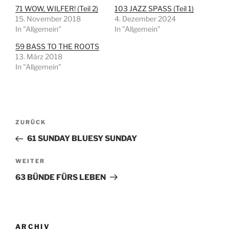
71 WOW, WILFER! (Teil 2)
103 JAZZ SPASS (Teil 1)
15. November 2018
4. Dezember 2024
In "Allgemein"
In "Allgemein"
59 BASS TO THE ROOTS
13. März 2018
In "Allgemein"
Beitragsnavigation
Vorheriger
ZURÜCK
Beitrag
61 SUNDAY BLUESY SUNDAY
Nächster
WEITER
Beitrag
63 BÜNDE FÜRS LEBEN
ARCHIV