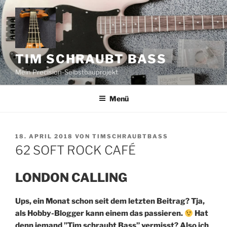
Zum
Inhalt
springen
TIM SCHRAUBT BASS
Mein Precision-Selbstbauprojekt
Menü
VERÖFFENTLICHT
18. APRIL 2018
VON
TIMSCHRAUBTBASS
AM
62 SOFT ROCK CAFÉ
LONDON CALLING
Ups, ein Monat schon seit dem letzten Beitrag? Tja,
als Hobby-Blogger kann einem das passieren.
Hat
denn jemand ”Tim schraubt Bass” vermisst? Also ich