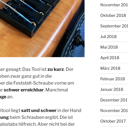
November 20
Oktober 2018
September 20
Juli 2018
Mai 2018
April 2018
März 2018
ser gesagt: Das Tool ist
zu kurz
. Der
oben zwar ganz gut in die
Februar 2018
er die Feststell-Schraube vorne am
Januar 2018
ur
schwer erreichbar
. Manchmal
nge
an.
Dezember 201
itool liegt
satt und schwer
in der Hand
November 201
kung
beim Schrauben ergibt. Die ist
Oktober 2017
alsstabs hilfreich. Aber nicht bei der