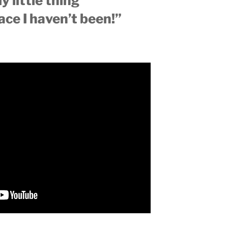
 little thing
ace I haven’t been!”