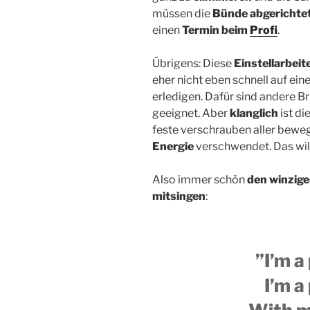
müssen die
Bünde abgerichte
einen
Termin beim
Profi
.
Übrigens: Diese
Einstellarbeit
eher nicht eben schnell auf ein
erledigen. Dafür sind andere B
geeignet. Aber
klanglich
ist di
feste verschrauben aller beweg
Energie
verschwendet. Das will
Also immer schön
den winzige
mitsingen
:
”I’m a
I’m a