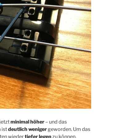
jetzt
minimal höher
– und das
 ist
deutlich weniger
geworden. Um das
iten wieder
tiefer legen
zu können,