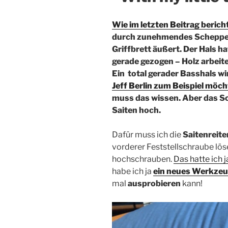
Wie im letzten Beitrag berich
durch zunehmendes Schepper
Griffbrett äußert. Der Hals h
gerade gezogen – Holz arbeite
Ein total gerader Basshals wir
Jeff Berlin zum Beispiel möch
muss das wissen. Aber das S
Saiten hoch.
Dafür muss ich die
Saitenreite
vorderer Feststellschraube lös
hochschrauben.
Das hatte ich 
habe ich ja
ein neues Werkze
mal
ausprobieren
kann!