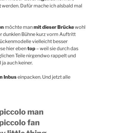
t
werden. Dafür mache ich alsbald mal
en
möchte man
mit dieser Brücke
wohl
er dunklen Bühne kurz vorm Auftritt
rückenmodelle vielleicht besser
ese hier eben
top
– weil sie durch das
lichen Teile nirgendwo rappelt und
 ja auch keiner.
n Inbus
einpacken. Und jetzt alle
 piccolo man
 piccolo fan