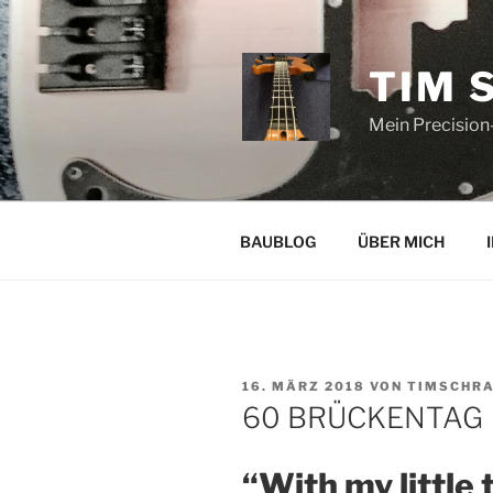
Zum
Inhalt
springen
TIM 
Mein Precision
BAUBLOG
ÜBER MICH
VERÖFFENTLICHT
16. MÄRZ 2018
VON
TIMSCHR
AM
60 BRÜCKENTAG
“With my little 