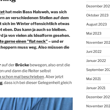
Dezember 202
tet
hat mein Bass Halsweh, was sich
Oktober 2023
n an verschiedenen Stellen auf dem
at sich im Winter offensichtlich etwas
August 2023
t eben. Das kann ja auch so bleiben.
Mai 2023
d ja von vielen als Idealform gesehen.
te gerne einen ”flat neck”
– und er
November 20
cheppern muss weg. Also müssen die
Juni 2022
Januar 2022
r
auf der
Brücke
bewegen, also erst die
September 20
en und dann die Reiter selbst
ja schon mal beschrieben
. Aber jetzt
Mai 2021
ug
, dass ich bei dieser Gelegenheit gleich
Januar 2021
Dezember 20
November 20