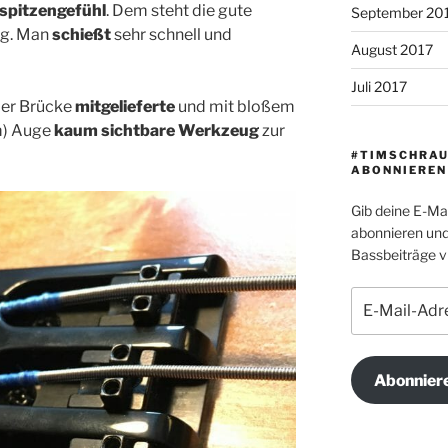
spitzengefühl
. Dem steht die gute
September 20
g. Man
schießt
sehr schnell und
August 2017
Juli 2017
der Brücke
mitgelieferte
und mit bloßem
m) Auge
kaum sichtbare Werkzeug
zur
#TIMSCHRAU
ABONNIEREN
Gib deine E-Ma
abonnieren und
Bassbeiträge vi
E-
Mail-
Adresse
Abonnier