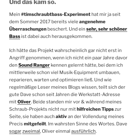
Und das kam so.
Mein
#timschraubtbass-Experiment
hat mir ja seit
dem Sommer 2017 bereits viele
angenehme
Überraschungen
beschert. Und ein
sehr, sehr schöner
Bass
ist dabei auch herausgekommen.
Ich hätte das Projekt wahrscheinlich gar nicht erst in
Angriff genommen, wenn ich nicht ein paar Jahre davor
den
Sound Ranger
kennen gelernt hätte, bei dem ich
mittlerweile schon viel Musik-Equipment umbauen,
reparieren, warten und optimieren ließ. Und wie
regelmäßige Leser meines Blogs wissen, teilt sich der
gute Dave schon seit Jahren die Werkstatt-Adresse
mit
Oliver
. Beide standen mir vor & während meines
Schraub-Projekts nicht nur mit
hilfreichen Tipps
zur
Seite, sie haben auch
aktiv
an der Vollendung meines
Precis
mitgefeilt
. Im wahrsten Sinne des Wortes. Dave
sogar
zweimal
, Oliver einmal
ausführlich
.