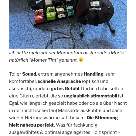
Ich hätte mein auf der Momentum basierendes Modell
natürlich ”MomenTim” genannt.
Toller
Sound
, extrem angenehmes
Handling
, sehr
komfortabel,
schnelle Ansprache
(optisch und
akustisch), rundum
gutes Gefühl
. Und ich habe selten
eine Gitarre erlebt, die so
unglaublich stimmstabil
ist.
Egal, wie lange ich gespielt habe oder ob sie über Nacht
in der (nicht isolierten) Mansarde auskühlte und dann
wieder Heizungswärme satt bekam:
Die Stimmung
hielt nahezu perfekt.
Was für fachkundig
ausgewähltes & optimal abgelagertes Holz spricht –