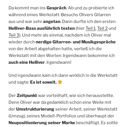
Da kommt man ins
Gespräch
. Ab und zu probierte ich
während eines Werkstatt-Besuchs Olivers Gitarren
aus und war sehr
angetan
. Dann durfte ich den ersten
Helliver-Bass
ausführlich testen
(hier
Teil 1
,
Teil 2
und
Teil 3
). Und mehr als einmal, nachdem ich Oliver mal
wieder durch
nerdige Gitarren- und Musikgespräche
von der Arbeit abgehalten hatte, verließ ich die
Werkstatt mit den Worten: Irgendwann bekomme ich
auch eine Helliver
. Irgendwann!
Und irgendwann kam ich dann wirklich in die Werkstatt
und sagte:
Es ist soweit.
Der
Zeitpunkt
war vorteilhaft, wie sich herausstellte.
Denn Oliver war da gedanklich schon eine Weile mit
der
Umstrukturierung
seiner Arbeit, seiner Werkstatt
(Umzug), seines Modell-Portfolios und überhaupt der
Neupositionierung seiner Marke
beschäftigt. Es sollte