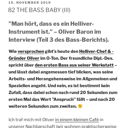
VERÖFFENTLICHT
15. NOVEMBER 2019
AM
82 THE BASS BABY (III)
”Man hört, dass es ein Helliver-
Instrument ist.” – Oliver Baron im
Interview (Teil 3 des Bass-Berichts).
Wie
versprochen
gibt’s heute den
Helliver-Chef & -
Gründer Oliver
im O-Ton. Der freundliche Dipl.-Des.
spricht über
den ersten Bass aus seiner Werkstatt
–
und lässt dabei angemessen tief blicken, was seine
Arbeits- und Herangehensweise im Allgemeinen und
Speziellen angeht. Und nein, es ist bestimmt kein
Zufall, dass dabei schon nach rund 20 Sekunden zum
ersten Mal das Wort ”Anspruch” fällt – und nach 20
weiteren Sekunden zum zweiten.
Ich traf mich mit Oliver
in einem kleinen Café
in
unserer Nachbarschaft (wir wohnen praktischerweise