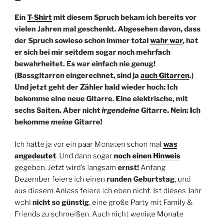
Ein
T-Shirt
mit diesem Spruch bekam ich bereits vor
vielen Jahren mal geschenkt. Abgesehen davon, dass
der Spruch sowieso schon immer total
wahr war
, hat
er sich bei mir seitdem sogar noch mehrfach
bewahrheitet. Es war einfach nie genug!
(Bassgitarren eingerechnet, sind ja
auch Gitarren
.)
Und jetzt geht der Zähler bald wieder hoch: Ich
bekomme eine neue Gitarre. Eine elektrische, mit
sechs Saiten. Aber nicht
irgendeine
Gitarre. Nein: Ich
bekomme
meine
Gitarre!
Ich hatte ja vor ein paar Monaten schon mal
was
angedeutet
. Und dann sogar
noch einen Hinweis
gegeben. Jetzt wird’s langsam
ernst!
Anfang
Dezember feiere ich einen
runden Geburtstag
, und
aus diesem Anlass feiere ich eben nicht. Ist dieses Jahr
wohl
nicht so günstig
, eine große Party mit Family &
Friends zu schmeißen. Auch nicht wenige Monate