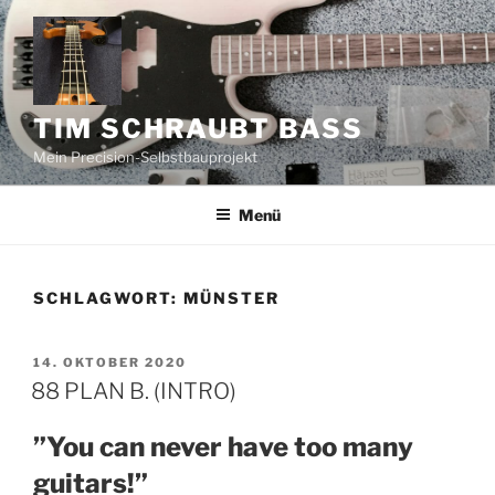
Zum
Inhalt
springen
TIM SCHRAUBT BASS
Mein Precision-Selbstbauprojekt
Menü
SCHLAGWORT:
MÜNSTER
VERÖFFENTLICHT
14. OKTOBER 2020
AM
88 PLAN B. (INTRO)
”You can never have too many
guitars!”