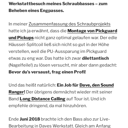
Werkstattbesuch meines Schraubbasses – zum
Beheben eines Engpasses.
In meiner
Zusammenfassung des Schraubprojekts
hatte ich ja erwähnt, dass die
Montage von Pickguard
und Pickups
nicht ganz optimal gelaufen war. Der edle
Häussel-Splitcoil ließ sich nicht so gut in der Höhe
verstellen, weil die PU-Aussparung im Pickguard
etwas zu eng war. Das hatte ich zwar
dilettantisch
(Nagelfeile!) zu lösen versucht, mir aber dann gedacht:
Bevor du’s versaust, frag einen Profi!
Und das heißt natürlich:
Ein Job für
Dave, den Sound
Ranger
!
Der übrigens demnächst wieder mit seiner
Band
Long Distance Calling
auf Tour ist. Und ich
empfehle dringend, da mal hinzuhören.
Ende
Juni 2018
brachte ich den Bass also zur Live-
Bearbeitung in Daves Werkstatt. Gleich am Anfang