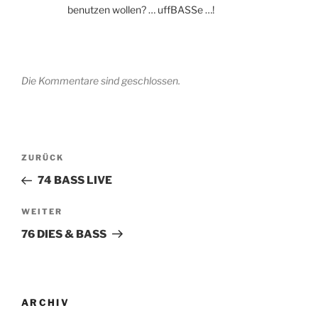
benutzen wollen? … uffBASSe …!
Die Kommentare sind geschlossen.
Beitragsnavigation
Vorheriger
ZURÜCK
Beitrag
74 BASS LIVE
Nächster
WEITER
Beitrag
76 DIES & BASS
ARCHIV