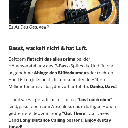
Es As Des Ges, gell?
Basst, wackelt nicht & hat Luft.
Seitdem
flutscht das alles prima
bei der
Höhenverstellung des P-Bass-Splitcoils. Und für die
angenehme
Ablage des Stützdaumens
der rechten
Hand ist da jetzt auch der entscheidende Höhen-
Millimeter einstellbar, der vorher fehlte.
Danke, Dave!
… und wo wir gerade beim Thema
”Lust nach oben”
sind, passt doch zum Abschluss das in luftigen Höhen
gedrehte Video zum Song
”Out There”
von Daves
Band
Long Distance Calling
bestens.
Enjoy & stay
tuned!