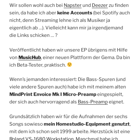
Wir sollen wohl auch bei
Napster
und
Deezer
zu finden
sein, da habe ich aber
keine Accounts
(bei Spotify auch
nicht, denn Streaming lehne ich als Musiker ja
eigentlich ab …). Vielleicht kann mir ja irgendjemand
die Links schicken … ?
Veröffentlicht haben wir unsere EP übrigens mit Hilfe
von
MusicHub
, einer neuen Plattform der Gema. Da bin
ich Beta-Tester, praktisch.
Wenn’s jemanden interessiert: Die Bass-Spuren (und
viele andere Spuren auch) habe ich mit meinem alten
MindPrint Envoice Mk I Micro-Preamp
eingespielt,
der sich auch hervorragend als
Bass-Preamp
eignet.
Grundsätzlich haben wir für die Aufnahmen der sechs
Songs sowieso
mein Homestudio-Equipment genutzt
,
mit dem ich schon seit 1999 arbeite. Herzstück ist eine
Roland VS-1680 Workstation.
Manchmal habe ich