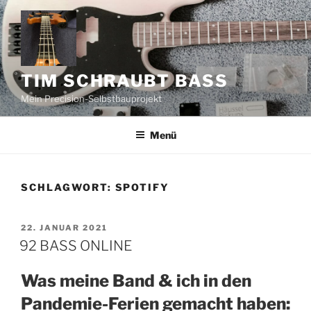
Zum
Inhalt
springen
TIM SCHRAUBT BASS
Mein Precision-Selbstbauprojekt
Menü
SCHLAGWORT:
SPOTIFY
VERÖFFENTLICHT
22. JANUAR 2021
AM
92 BASS ONLINE
Was meine Band & ich in den
Pandemie-Ferien gemacht haben: