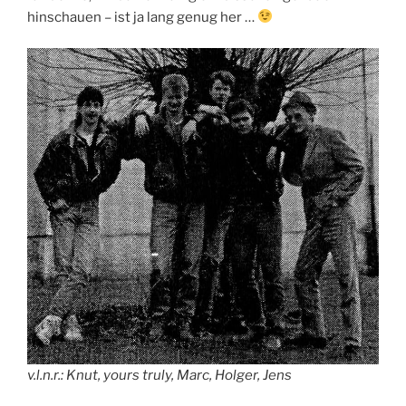
hinschauen – ist ja lang genug her …
v.l.n.r.: Knut, yours truly, Marc, Holger, Jens