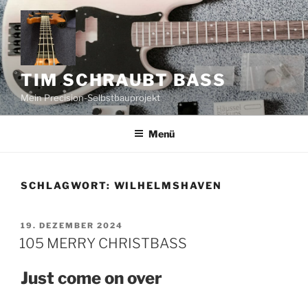
Zum
Inhalt
springen
TIM SCHRAUBT BASS
Mein Precision-Selbstbauprojekt
Menü
SCHLAGWORT:
WILHELMSHAVEN
VERÖFFENTLICHT
19. DEZEMBER 2024
AM
105 MERRY CHRISTBASS
Just come on over