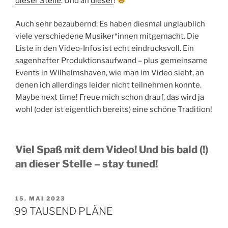
dieser Stelle
. Und an
dieser
!
Auch sehr bezaubernd: Es haben diesmal unglaublich
viele verschiedene Musiker*innen mitgemacht. Die
Liste in den Video-Infos ist echt eindrucksvoll. Ein
sagenhafter Produktionsaufwand – plus gemeinsame
Events in Wilhelmshaven, wie man im Video sieht, an
denen ich allerdings leider nicht teilnehmen konnte.
Maybe next time! Freue mich schon drauf, das wird ja
wohl (oder ist eigentlich bereits) eine schöne Tradition!
Viel Spaß mit dem Video! Und bis bald (!)
an dieser Stelle – stay tuned!
VERÖFFENTLICHT
15. MAI 2023
AM
99 TAUSEND PLÄNE