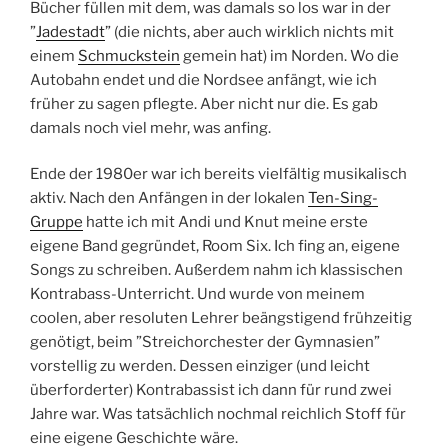
Bücher füllen mit dem, was damals so los war in der
”
Jadestadt
” (die nichts, aber auch wirklich nichts mit
einem
Schmuckstein
gemein hat) im Norden. Wo die
Autobahn endet und die Nordsee anfängt, wie ich
früher zu sagen pflegte. Aber nicht nur die. Es gab
damals noch viel mehr, was anfing.
Ende der 1980er war ich bereits vielfältig musikalisch
aktiv. Nach den Anfängen in der lokalen
Ten-Sing-
Gruppe
hatte ich mit Andi und Knut meine erste
eigene Band gegründet, Room Six. Ich fing an, eigene
Songs zu schreiben. Außerdem nahm ich klassischen
Kontrabass-Unterricht. Und wurde von meinem
coolen, aber resoluten Lehrer beängstigend frühzeitig
genötigt, beim ”Streichorchester der Gymnasien”
vorstellig zu werden. Dessen einziger (und leicht
überforderter) Kontrabassist ich dann für rund zwei
Jahre war. Was tatsächlich nochmal reichlich Stoff für
eine eigene Geschichte wäre.